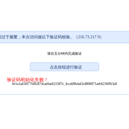
过于频繁，本次访问做以下验证码校验。（216.73.217.9）
请在五分钟内完成验证
验证码初始化失败！
8e1a1ad18f77fd82874cae0ae622387e_4ccdd9b4af2e4806971aeb6236ffb3a9